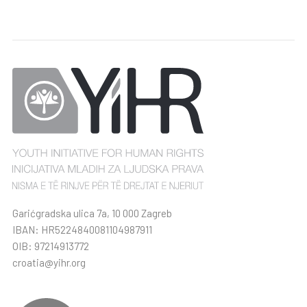
Garićgradska ulica 7a, 10 000 Zagreb
IBAN: HR5224840081104987911
OIB: 97214913772
croatia@yihr.org