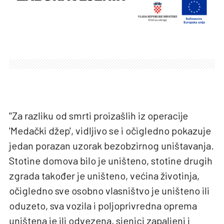
"Za razliku od smrti proizašlih iz operacije
'Medački džep', vidljivo se i očigledno pokazuje
jedan porazan uzorak bezobzirnog uništavanja.
Stotine domova bilo je uništeno, stotine drugih
zgrada također je uništeno, većina životinja,
očigledno sve osobno vlasništvo je uništeno ili
oduzeto, sva vozila i poljoprivredna oprema
uništena je ili odvezena, sjenici zapaljeni i