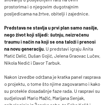
prostorima i o njegovim dugotrajnim
posljedicama na žrtve, obitelji i zajednice.
Predstava ne stavlja u prvi plan samo nasilje,
nego život koji slijedi: šutnju, neizrečenu
traumu i način na koji se ona taloži i prenosi
na novu generaciju.
U predstavi igraju Anita
Matić Delić, Dušan Gojić, Jelena Graovac Lučev,
Nikola Nedić i Davor Tarbuk.
Nakon izvedbe održana je kratka panel rasprava
o projektu, o tome što njime zagovaramo i kako
su protekle dosadašnje faze rada. U raspravi su
sudjelovali Mario Mažić, Marijana Senjak,
psihologinja iz Ženske sobe, te Erika Keliš i