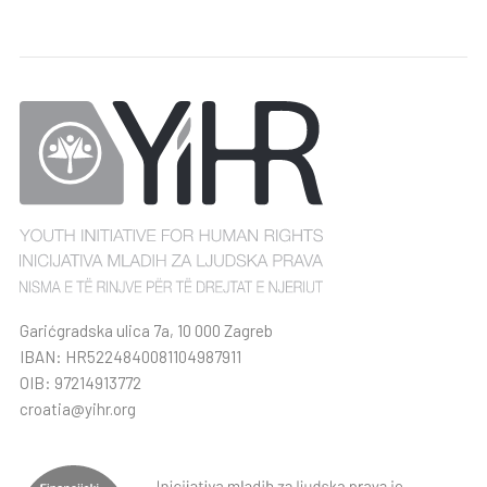
Garićgradska ulica 7a, 10 000 Zagreb
IBAN: HR5224840081104987911
OIB: 97214913772
croatia@yihr.org