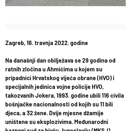
Zagreb, 16. travnja 2022. godine
Na današnji dan obilježava se 29 godina od
ratnih zločina u Ahmićima u kojem su
pripadnici Hrvatskog vijeća obrane (HVO) i
specijalnih jedinica vojne policije HVO,
takozvanih Jokera, 1993. godine ubili 116 civila
bošnjačke nacionalnosti od kojih su 11 bili
djeca, a 32 žene. Dvije mjesne džamije
uništene su eksplozivima. Međunarodni
kazneni sud za bivšu Jugoslaviju (MKSJ)