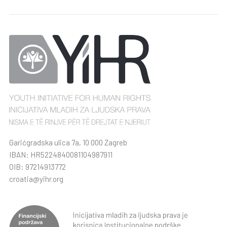
Garićgradska ulica 7a, 10 000 Zagreb
IBAN: HR5224840081104987911
OIB: 97214913772
croatia@yihr.org